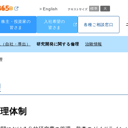
English
標準
大
テキストサイズ
株主・投資家の
入社希望の
各種ご相談窓口
皆さま
皆さま
況（自社・導出）
研究開発に関する倫理
治験情報
理
理
管理体制