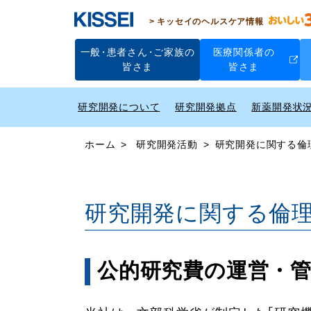
キッセイのヘルスケア情報
一般
・
患者さん
・
ご家族の
医療関係者の
皆さま
皆さま
研究開発について
研究開発拠点
新薬開発状
ホーム
研究開発活動
研究開発に関する倫
研究開発に関する倫
公的研究費の運営・