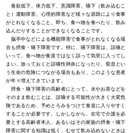
食欲低下、体力低下、意識障害、嚥下（飲み込むこ
と）運動障害、心理的障害など様々な原因により食事
がとれなくなること、即ち、食べ物を食べたり、飲み
込んだりすることができなくなることです。
脳卒中などによる機能障害で食事がとれなくなる場
合も摂食・嚥下障害です。特に、嚥下障害は、誤嚥と
いって、食べ物が食道ではなく誤って気管に入ってし
まい、放っておくと誤嚥性肺炎になったり、窒息とい
う生命の危険につながる場合もあり、このような患者
が年々増えてきています。
摂食・嚥下障害の高齢者にとって、水やお茶などを
そのまま飲むことは、誤嚥する可能性が大きく大変危
険であるため、予めとろみをつけて食道に入りやすく
することが必要です。しかしながら、在宅で介護を必
要とする高齢者本人、あるいはその家族の摂食・嚥下
障害に関する知識は低く、むせて飲み込めないときは