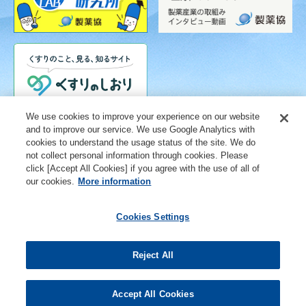
We use cookies to improve your experience on our website
and to improve our service. We use Google Analytics with
cookies to understand the usage status of the site. We do
not collect personal information through cookies. Please
click [Accept All Cookies] if you agree with the use of all of
our cookies.
More information
Cookies Settings
ご利用条件
個人情報保護に関する取り組み
ウェブアクセシビリティ方針
Reject All
Cookies Settings
関連リンク
各種ご相談窓口
サイトマップ
Accept All Cookies
© 2012- Kissei Pharmaceutical Co., Ltd. All rights reserved.