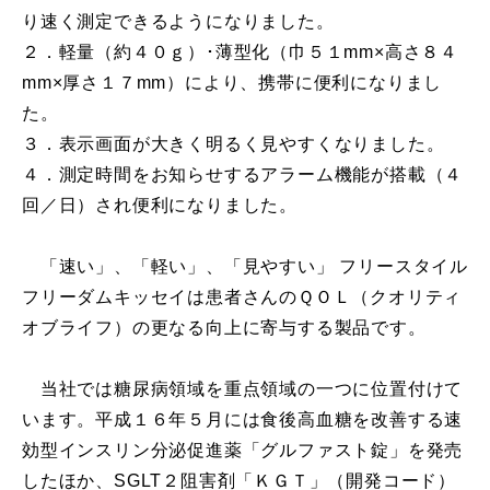
り速く測定できるようになりました。
２．軽量（約４０ｇ）･薄型化（巾５１mm×高さ８４
mm×厚さ１７mm）により、携帯に便利になりまし
た。
３．表示画面が大きく明るく見やすくなりました。
４．測定時間をお知らせするアラーム機能が搭載（４
回／日）され便利になりました。
「速い」、「軽い」、「見やすい」 フリースタイル
フリーダムキッセイは患者さんのＱＯＬ（クオリティ
オブライフ）の更なる向上に寄与する製品です。
当社では糖尿病領域を重点領域の一つに位置付けて
います。平成１６年５月には食後高血糖を改善する速
効型インスリン分泌促進薬「グルファスト錠」を発売
したほか、SGLT２阻害剤「ＫＧＴ」（開発コード）