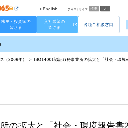
English
標準
大
テキストサイズ
株主・投資家の
入社希望の
各種ご相談窓口
皆さま
皆さま
ス（2006年）
ISO14001認証取得事業所の拡大と「社会・環境
事業所の拡大と「社会・環境報告書