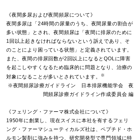
《夜間多尿および夜間頻尿について》
夜間多尿は「24時間の尿量のうち、夜間尿量の割合が
多い状態」とされ、夜間頻尿は「夜間に排尿のために
1回以上起きなければならないという訴えであり、そ
のことにより困っている状態」と定義されています。
また、夜間の排尿回数が2回以上になるとQOLに障害
を起こしやすくなるため臨床的に問題となり、治療の
※
対象になることが多いとされています。
※夜間頻尿診療ガイドライン 日本排尿機能学会 夜
間頻尿診療ガイドライン作成委員会 編
《フェリング・ファーマ株式会社について》
1950年に創業し、現在スイスに本社を有するフェリ
ング・ファーマシューティカルズ社は、ペプチド・ホ
ルモン製剤に強みを持つ、研究開発型で専門領域に特