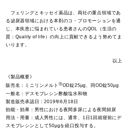
フェリングとキッセイ薬品は、両社の重点領域であ
る泌尿器領域における本剤のコ・プロモーションを通
じ、本疾患に悩まれている患者さんのQOL（生活の
質：Quality of life）の向上に貢献できるよう努めてま
いります。
以上
《製品概要》
Ⓡ
販売名：ミニリンメルト
OD錠25µg、同OD錠50µg
一般名：デスモプレシン酢酸塩水和物
製造販売承認日：2019年6月18日
効能・効果：男性における夜間多尿による夜間頻尿
用法・用量：成人男性には、通常、1日1回就寝前にデ
スモプレシンとして50µgを経口投与する。