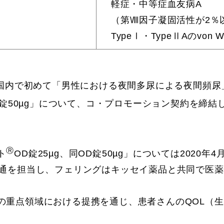
軽症・中等症血友病A
（第Ⅷ因子凝固活性が2％
TypeⅠ・TypeⅡAのvon Wil
が国内で初めて「男性における夜間多尿による夜間頻
OD錠50µg」について、コ・プロモーション契約を締
Ⓡ
ト
OD錠25µg、同OD錠50µg」については2020
流通を担当し、フェリングはキッセイ薬品と共同で医
領域における提携を通じ、患者さんのQOL（生活の質：Qu