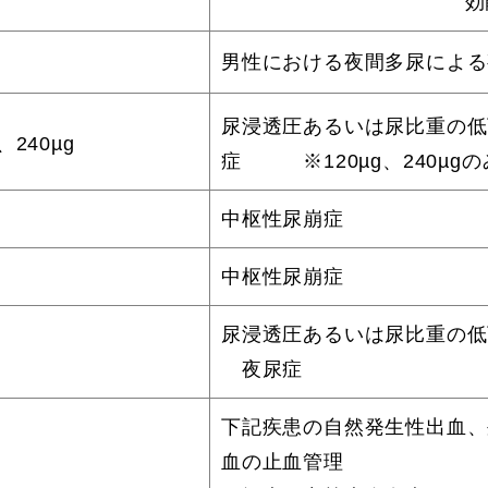
効
男性における夜間多尿による
尿浸透圧あるいは尿比重の低
、240µg
症 ※120µg、240µgの
中枢性尿崩症
中枢性尿崩症
尿浸透圧あるいは尿比重の低
夜尿症
下記疾患の自然発生性出血、
血の止血管理