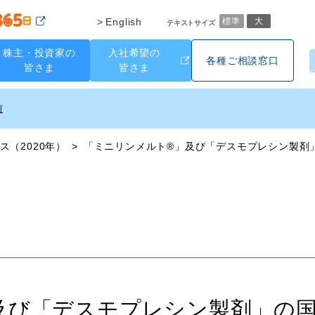
English
標準
大
テキストサイズ
株主・投資家の
入社希望の
各種ご相談窓口
皆さま
皆さま
ス（2020年）
「ミニリンメルト®」及び「デスモプレシン製剤
及び「デスモプレシン製剤」の