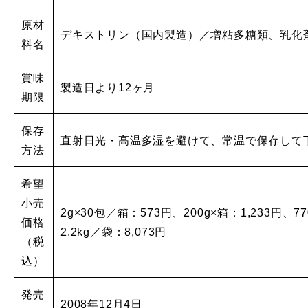
原材
デキストリン（国内製造）／増粘多糖類、乳化
料名
賞味
製造日より12ヶ月
期限
保存
直射日光・高温多湿を避けて、常温で保存して
方法
希望
小売
2g×30包／箱：573円、200g×箱：1,233円、7
価格
2.2kg／袋：8,073円
（税
込）
発売
2008年12月4日