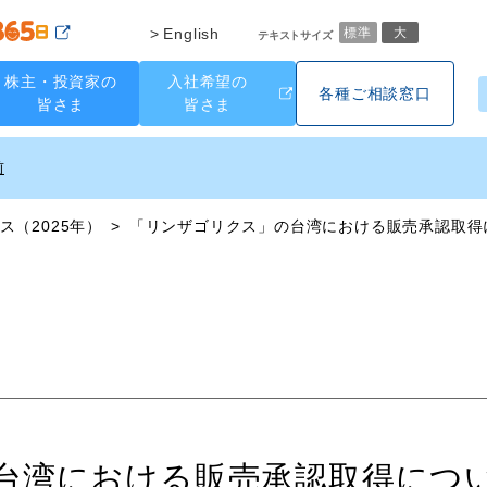
English
標準
大
テキストサイズ
株主・投資家の
入社希望の
各種ご相談窓口
皆さま
皆さま
ス（2025年）
「リンザゴリクス」の台湾における販売承認取得
台湾における販売承認取得につ