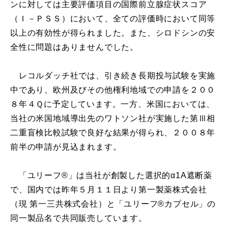
ンに対しては主要評価項目の国際前立腺症状スコア
（Ｉ－ＰＳＳ）において、全ての評価時において同等
以上の有効性が得られました。また、シロドシンの安
全性に問題はありませんでした。
レコルダッチ社では、引き続き長期投与試験を実施
中であり、欧州及びその他権利地域での申請を２００
８年４Ｑに予定しています。一方、米国においては、
当社の米国地域導出先のワトソン社が実施した第Ⅲ相
二重盲検比較試験で良好な結果が得られ、２００８年
前半の申請が見込まれます。
「ユリーフ®」は当社が創製した選択的α1A遮断薬
で、国内では昨年５月１１日より第一製薬株式会社
（現 第一三共株式会社）と「ユリーフ®カプセル」の
同一製品名で共同販売しています。