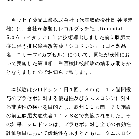
キッセイ薬品工業株式会社（代表取締役社長 神澤陸
雄）は、当社が創製しレコルダッチ社〔Recordati
S.p.A.（イタリア）〕に技術導出しました前立腺肥大
症に伴う排尿障害改善薬「シロドシン」（日本製品
名：ユリーフ®カプセル）について、同社が欧州にお
いて実施した第Ⅲ相二重盲検比較試験の結果が明らか
となりましたのでお知らせ致します。
本試験はシロドシン１日１回、８ｍｇ、１２週間投
与のプラセボに対する優越性及びタムスロシンに対す
る非劣性の検証を目的とし、欧州１１カ国、７０施設
の前立腺肥大症患者１１２８名で実施されました。そ
の結果、シロドシンは、プラセボに対し全ての有効性
評価項目において優越性を示すとともに、タムスロシ