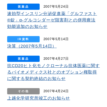
2007年5月24日
医薬品
速効型インスリン分泌促進薬「グルファスト
®錠」α-グルコシダーゼ阻害剤との併用療法
効能追加のお知らせ
2007年5月14日
IR資料
決算（2007年5月14日）
2007年4月27日
医薬品
抗CD20ヒト化モノクローナル抗体医薬に関す
るバイオメディクス社とのオプション権取得
に関する契約終結のお知らせ
2007年4月24日
その他
上越化学研究所竣工のお知らせ