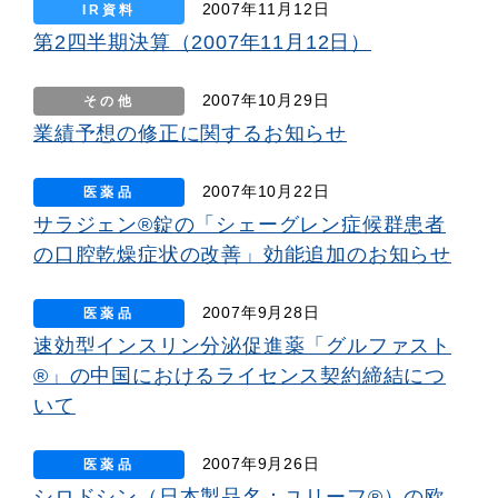
2007年11月12日
IR資料
第2四半期決算（2007年11月12日）
2007年10月29日
その他
業績予想の修正に関するお知らせ
2007年10月22日
医薬品
サラジェン®錠の「シェーグレン症候群患者
の口腔乾燥症状の改善」効能追加のお知らせ
2007年9月28日
医薬品
速効型インスリン分泌促進薬「グルファスト
®」の中国におけるライセンス契約締結につ
いて
2007年9月26日
医薬品
シロドシン（日本製品名：ユリーフ®）の欧