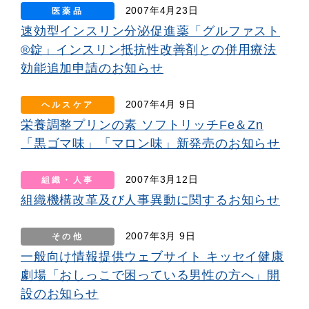
2007年4月23日
医薬品
速効型インスリン分泌促進薬「グルファスト
®錠」インスリン抵抗性改善剤との併用療法
効能追加申請のお知らせ
2007年4月 9日
ヘルスケア
栄養調整プリンの素 ソフトリッチFe＆Zn
「黒ゴマ味」「マロン味」新発売のお知らせ
2007年3月12日
組織・人事
組織機構改革及び人事異動に関するお知らせ
2007年3月 9日
その他
一般向け情報提供ウェブサイト キッセイ健康
劇場「おしっこで困っている男性の方へ」開
設のお知らせ