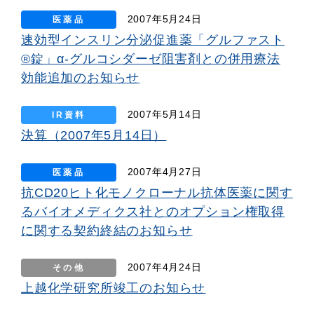
2007年5月24日
医薬品
速効型インスリン分泌促進薬「グルファスト
®錠」α-グルコシダーゼ阻害剤との併用療法
効能追加のお知らせ
2007年5月14日
IR資料
決算（2007年5月14日）
2007年4月27日
医薬品
抗CD20ヒト化モノクローナル抗体医薬に関す
るバイオメディクス社とのオプション権取得
に関する契約終結のお知らせ
2007年4月24日
その他
上越化学研究所竣工のお知らせ