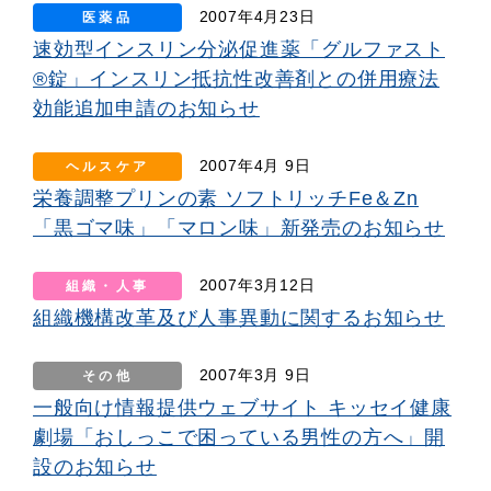
2007年4月23日
医薬品
速効型インスリン分泌促進薬「グルファスト
®錠」インスリン抵抗性改善剤との併用療法
効能追加申請のお知らせ
2007年4月 9日
ヘルスケア
栄養調整プリンの素 ソフトリッチFe＆Zn
「黒ゴマ味」「マロン味」新発売のお知らせ
2007年3月12日
組織・人事
組織機構改革及び人事異動に関するお知らせ
2007年3月 9日
その他
一般向け情報提供ウェブサイト キッセイ健康
劇場「おしっこで困っている男性の方へ」開
設のお知らせ