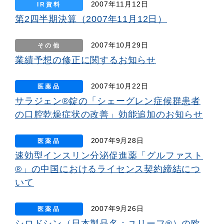
2007年11月12日
IR資料
第2四半期決算（2007年11月12日）
2007年10月29日
その他
業績予想の修正に関するお知らせ
2007年10月22日
医薬品
サラジェン®錠の「シェーグレン症候群患者
の口腔乾燥症状の改善」効能追加のお知らせ
2007年9月28日
医薬品
速効型インスリン分泌促進薬「グルファスト
®」の中国におけるライセンス契約締結につ
いて
2007年9月26日
医薬品
シロドシン（日本製品名：ユリーフ®）の欧