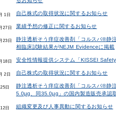
るお知らせ
自己株式の取得状況に関するお知らせ
月 1日
業績予想の修正に関するお知らせ
0月27日
静注透析そう痒症改善剤「コルスバ®静
0月23日
相臨床試験結果がNEJM Evidenceに掲載
安全性情報提供システム「KISSEI Safet
0月18日
自己株式の取得状況に関するお知らせ
月 2日
静注透析そう痒症改善剤「コルスバ®静注透
月25日
5.0μg、同35.0μg」の国内製造販売承
組織変更及び人事異動に関するお知らせ
月12日