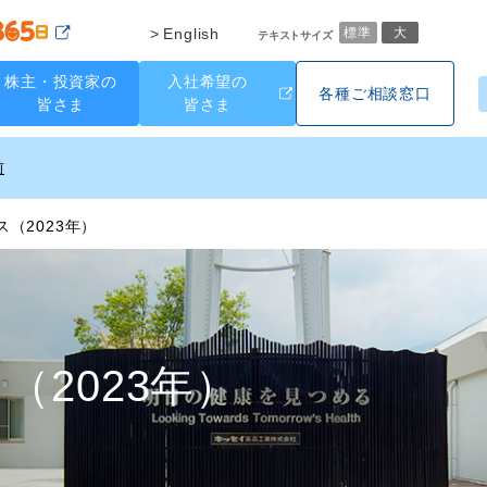
English
標準
大
テキストサイズ
株主・投資家の
入社希望の
各種ご相談窓口
皆さま
皆さま
（2023年）
（2023年）