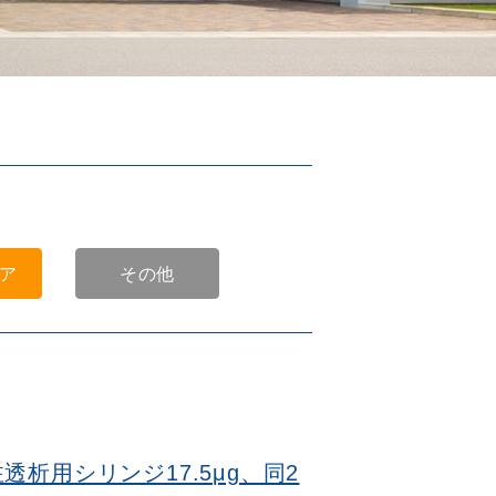
ア
その他
析用シリンジ17.5μg、同2