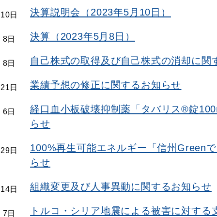
決算説明会（2023年5月10日）
月10日
決算（2023年5月8日）
 8日
自己株式の取得及び自己株式の消却に関
 8日
業績予想の修正に関するお知らせ
月21日
経口血小板破壊抑制薬「タバリス®錠100
 6日
らせ
100%再生可能エネルギー「信州Gree
月29日
らせ
組織変更及び人事異動に関するお知らせ
月14日
トルコ・シリア地震による被害に対する
 7日