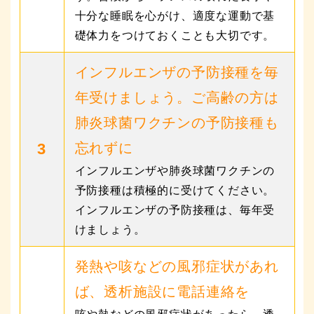
十分な睡眠を心がけ、適度な運動で基
礎体力をつけておくことも大切です。
インフルエンザの予防接種を毎
年受けましょう。ご高齢の方は
×
肺炎球菌ワクチンの予防接種も
キッセイ薬品のウェブサイトをご覧いただきあり
3
忘れずに
がとうございます。
これより先は外部サイトにな
ります。
インフルエンザや肺炎球菌ワクチンの
（別ウィンドウが開きます）
予防接種は積極的に受けてください。
インフルエンザの予防接種は、毎年受
サイトを表示
けましょう。
発熱や咳などの風邪症状があれ
ば、透析施設に電話連絡を
咳や熱などの風邪症状があったら、透