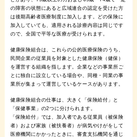
の障害の状態にあると広域連合の認定を受けた方
は後期高齢者医療制度に加入します。どの保険に
加入していても、適用される診療内容は同じです
ので、全国で平等な医療が受けられます。
健康保険組合は、これらの公的医療保険のうち、
民間企業の従業員を対象とした健康保険（健保）
を運営する組織を指します。企業などの事業所ご
とに独自に設立している場合や、同種・同業の事
業所が集まって運営しているケースがあります。
健康保険組合の仕事は、大きく「保険給付」と
「保健事業」の2つに分けられます。
×
「保険給付」では、加入者である従業員（被保険
キッセイ薬品のウェブサイトをご覧いただきあり
者）および家族（被扶養者）が病気やけがをして
がとうございます。
これより先は外部サイトにな
医療機関にかかったときに、審査支払機関を通じ
ります。